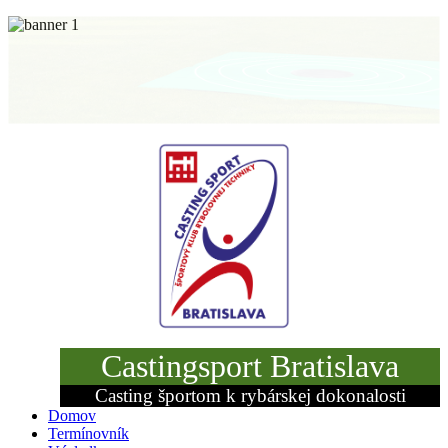
Castingsport Bratislava
Casting športom k rybárskej dokonalosti
Domov
Termínovník